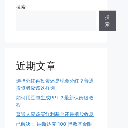
搜索
搜
索
近期文章
选择分红再投资还是现金分红？普通
投资者应该这样选
如何用豆包生成PPT？最新保姆级教
程
普通人应该买红利基金还是攒股收息
已解决： 纳斯达克 100 指数基金限