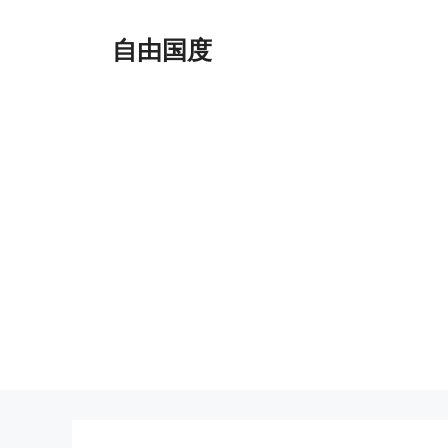
跳
至
自由国度
内
容