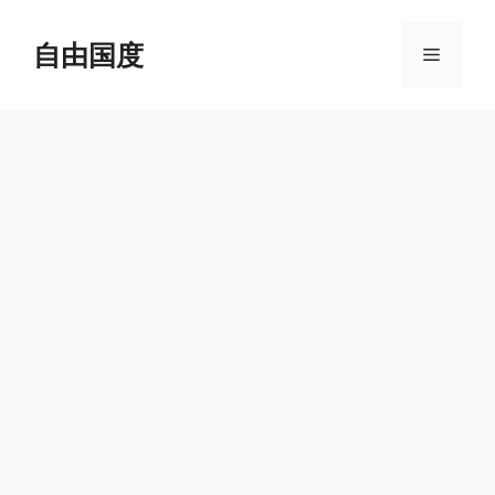
跳
至
自由国度
菜
内
容
单