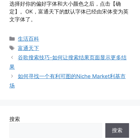
选择好你的偏好字体和大小颜色之后，点击【确
定】。OK，富通天下的默认字体已经由宋体变为英
文字体了。
分
生活百科
类
标
富通天下
签
谷歌搜索技巧-如何让搜索结果页面显示更多结
果
如何寻找一个有利可图的Niche Market利基市
场
搜索
搜索