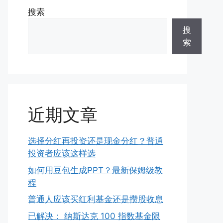
搜索
搜
索
近期文章
选择分红再投资还是现金分红？普通
投资者应该这样选
如何用豆包生成PPT？最新保姆级教
程
普通人应该买红利基金还是攒股收息
已解决： 纳斯达克 100 指数基金限