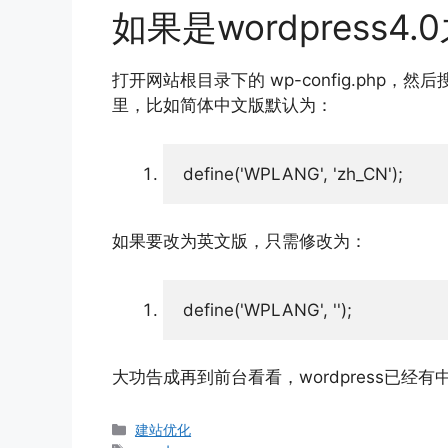
如果是wordpress
打开网站根目录下的 wp-config.php，然后
里，比如简体中文版默认为：
define
(
'WPLANG'
,
'zh_CN'
)
;
如果要改为英文版，只需修改为：
define
(
'WPLANG'
,
''
)
;
大功告成再到前台看看，wordpress已经
分
建站优化