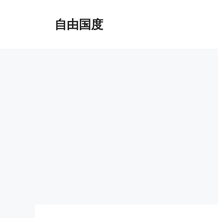
跳
至
自由国度
内
容