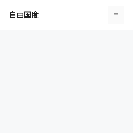
跳
至
自由国度
菜
内
容
单