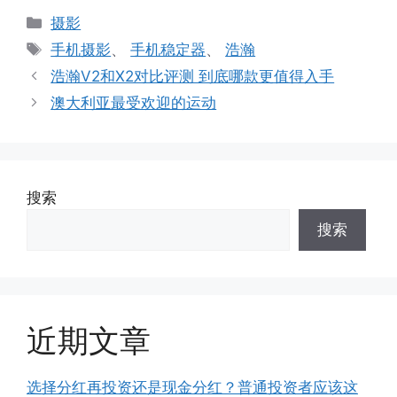
分
摄影
类
标
手机摄影
、
手机稳定器
、
浩瀚
签
浩瀚V2和X2对比评测 到底哪款更值得入手
澳大利亚最受欢迎的运动
搜索
搜索
近期文章
选择分红再投资还是现金分红？普通投资者应该这