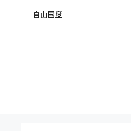
跳
至
自由国度
内
容