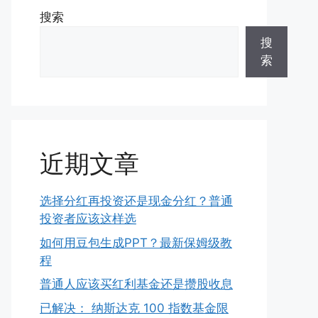
搜索
搜
索
近期文章
选择分红再投资还是现金分红？普通
投资者应该这样选
如何用豆包生成PPT？最新保姆级教
程
普通人应该买红利基金还是攒股收息
已解决： 纳斯达克 100 指数基金限