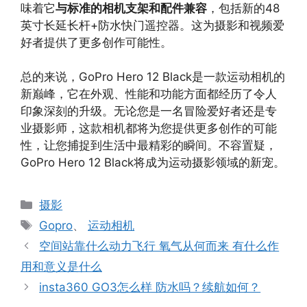
味着它
与标准的相机支架和配件兼容
，包括新的48
英寸长延长杆+防水快门遥控器。这为摄影和视频爱
好者提供了更多创作可能性。
总的来说，GoPro Hero 12 Black是一款运动相机的
新巅峰，它在外观、性能和功能方面都经历了令人
印象深刻的升级。无论您是一名冒险爱好者还是专
业摄影师，这款相机都将为您提供更多创作的可能
性，让您捕捉到生活中最精彩的瞬间。不容置疑，
GoPro Hero 12 Black将成为运动摄影领域的新宠。
分
摄影
类
标
Gopro
、
运动相机
签
空间站靠什么动力飞行 氧气从何而来 有什么作
用和意义是什么
insta360 GO3怎么样 防水吗？续航如何？