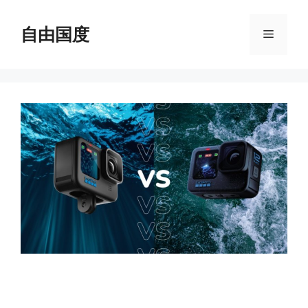
跳
至
自由国度
菜
内
容
单