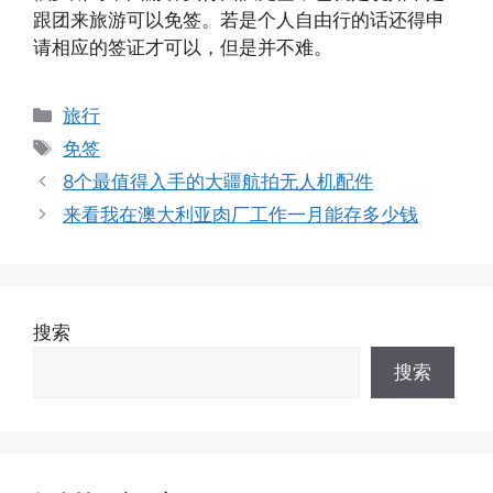
跟团来旅游可以免签。若是个人自由行的话还得申
请相应的签证才可以，但是并不难。
分
旅行
类
标
免签
签
8个最值得入手的大疆航拍无人机配件
来看我在澳大利亚肉厂工作一月能存多少钱
搜索
搜索