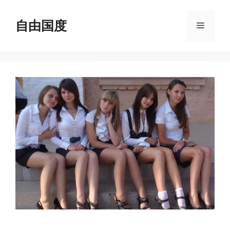
跳
至
自由国度
菜
内
容
单