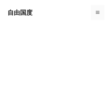
跳
至
自由国度
菜
内
容
单