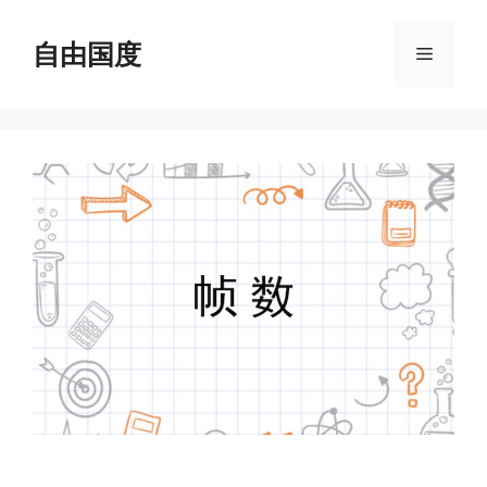
跳
至
自由国度
菜
内
容
单