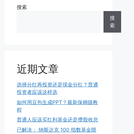
搜索
搜
索
近期文章
选择分红再投资还是现金分红？普通
投资者应该这样选
如何用豆包生成PPT？最新保姆级教
程
普通人应该买红利基金还是攒股收息
已解决： 纳斯达克 100 指数基金限