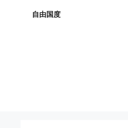
跳
至
自由国度
内
容