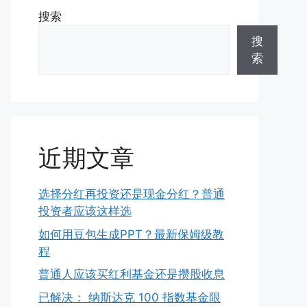
搜索
搜
索
近期文章
选择分红再投资还是现金分红？普通
投资者应该这样选
如何用豆包生成PPT？最新保姆级教
程
普通人应该买红利基金还是攒股收息
已解决： 纳斯达克 100 指数基金限