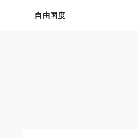
跳
至
自由国度
内
容