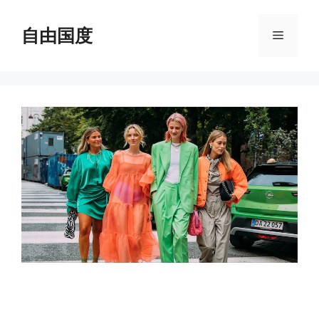
跳
至
自由国度
菜
内
容
单