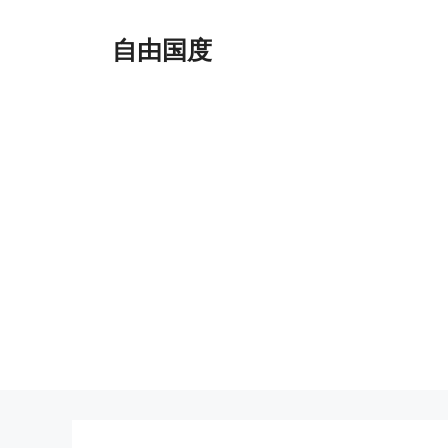
跳
至
自由国度
内
容