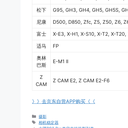
松下
G95, GH3, GH4, GH5, GH5S, GH
尼康
D500, D850, Zfc, Z5, Z50, Z6, Z6 I
富士
X-E3, X-H1, X-S10, X-T2, X-T20,
适马
FP
奥林
E-M1 II
巴斯
Z
Z CAM E2, Z CAM E2-F6
CAM
》》去京东自营APP购买《《
分
摄影
类
标
相机稳定器