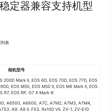
机稳定器兼容支持机型
型列表
相机型号
EOS 200D Mark II, EOS 6D, EOS 70D, EOS 77D, EOS
90D, EOS M50, EOS M50 II, EOS M6 Mark II, EOS
 R7, EOS RP, G7 X Mark III
00, A6500, A6600, A7C, A7M2, A7M3, A7M4,
S3, A9, A9 II, FX3, Rx100 VII, ZV-1, ZV-E10