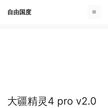
跳
至
自由国度
菜
内
容
单
大疆精灵4 pro v2.0