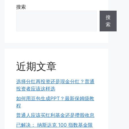
搜索
搜
索
近期文章
选择分红再投资还是现金分红？普通
投资者应该这样选
如何用豆包生成PPT？最新保姆级教
程
普通人应该买红利基金还是攒股收息
已解决： 纳斯达克 100 指数基金限