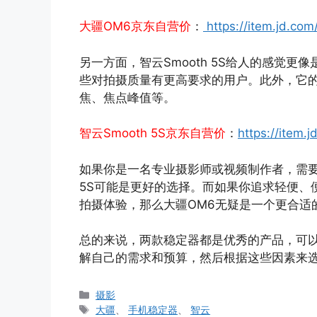
大疆OM6京东自营价
：
https://item.jd.c
另一方面，智云Smooth 5S给人的感觉
些对拍摄质量有更高要求的用户。此外，它
焦、焦点峰值等。
智云Smooth 5S京东自营价
：
https://item
如果你是一名专业摄影师或视频制作者，需要
5S可能是更好的选择。而如果你追求轻便、
拍摄体验，那么大疆OM6无疑是一个更合适
总的来说，两款稳定器都是优秀的产品，可
解自己的需求和预算，然后根据这些因素来
分
摄影
类
标
大疆
、
手机稳定器
、
智云