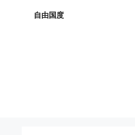
跳
至
自由国度
内
容