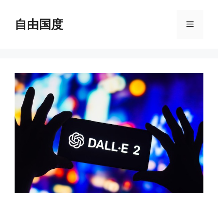
跳
至
自由国度
菜
内
容
单