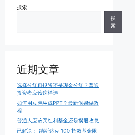
搜索
搜
索
近期文章
选择分红再投资还是现金分红？普通
投资者应该这样选
如何用豆包生成PPT？最新保姆级教
程
普通人应该买红利基金还是攒股收息
已解决： 纳斯达克 100 指数基金限