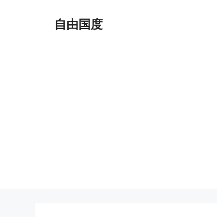
跳
至
自由国度
内
容