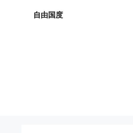
跳
至
自由国度
内
容