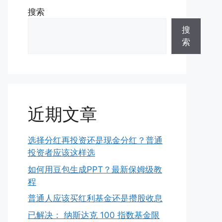
搜索
搜
索
近期文章
选择分红再投资还是现金分红？普通
投资者应该这样选
如何用豆包生成PPT？最新保姆级教
程
普通人应该买红利基金还是攒股收息
已解决： 纳斯达克 100 指数基金限