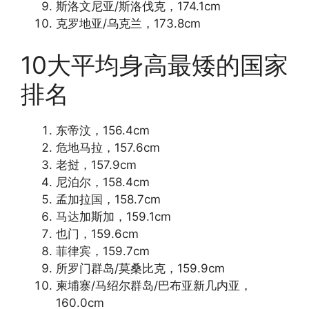
斯洛文尼亚/斯洛伐克，174.1cm
克罗地亚/乌克兰，173.8cm
10大平均身高最矮的国家
排名
东帝汶，156.4cm
危地马拉，157.6cm
老挝，157.9cm
尼泊尔，158.4cm
孟加拉国，158.7cm
马达加斯加，159.1cm
也门，159.6cm
菲律宾，159.7cm
所罗门群岛/莫桑比克，159.9cm
柬埔寨/马绍尔群岛/巴布亚新几内亚，
160.0cm