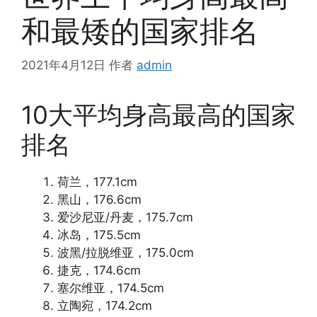
和最矮的国家排名
2021年4月12日
作者
admin
10大平均身高最高的国家
排名
荷兰，177.1cm
黑山，176.6cm
爱沙尼亚/丹麦，175.7cm
冰岛，175.5cm
波黑/拉脱维亚，175.0cm
捷克，174.6cm
塞尔维亚，174.5cm
立陶宛，174.2cm