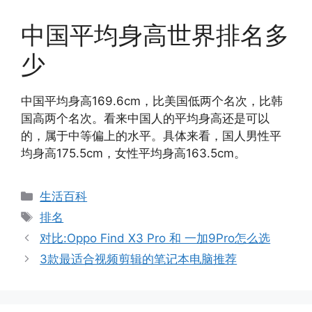
中国平均身高世界排名多
少
中国平均身高169.6cm，比美国低两个名次，比韩
国高两个名次。看来中国人的平均身高还是可以
的，属于中等偏上的水平。具体来看，国人男性平
均身高175.5cm，女性平均身高163.5cm。
分
生活百科
类
标
排名
签
对比:Oppo Find X3 Pro 和 一加9Pro怎么选
3款最适合视频剪辑的笔记本电脑推荐