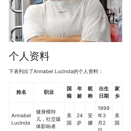
个人资料
下表列出了Annabel Lucinda的个人资料：
国
年
昵
出生
家
姓名
职业
籍
龄
称
日期
乡
1999
健身模特
Annabel
美
24
安
年3
美
儿，社交媒
Lucinda
国
岁
娜
月2
国
体影响者
日