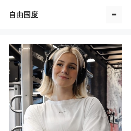
跳
至
自由国度
菜
内
容
单