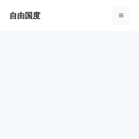
跳
至
自由国度
菜
内
容
单