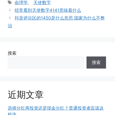
类
标
命理学
、
天使数字
签
经常看到天使数字4141意味着什么
抖音评论区的1450是什么意思 国家为什么不整
治
搜索
搜索
近期文章
选择分红再投资还是现金分红？普通投资者应该这
样选