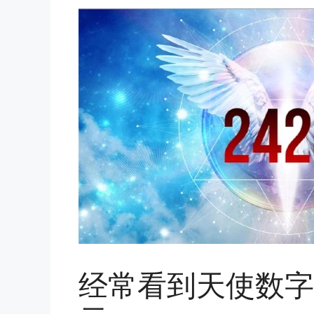
经常看到天使数字