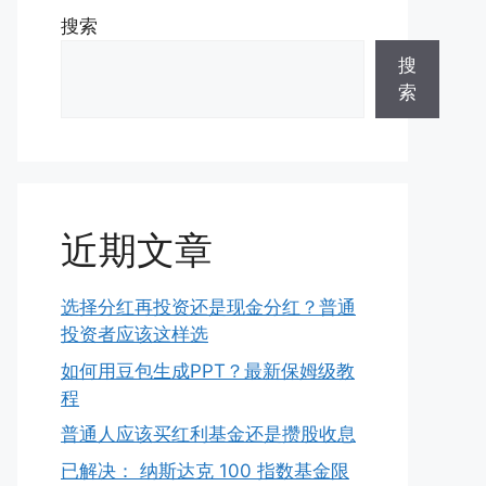
搜索
搜
索
近期文章
选择分红再投资还是现金分红？普通
投资者应该这样选
如何用豆包生成PPT？最新保姆级教
程
普通人应该买红利基金还是攒股收息
已解决： 纳斯达克 100 指数基金限