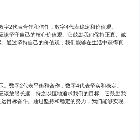
。数字2代表合作和信任，数字4代表稳定和价值观。
都应该坚守自己的核心价值观。它鼓励我们保持正直、诚
感。通过坚持自己的价值观，我们能够在生活中获得真
启示。数字2代表平衡和合作，数字4代表坚实和稳定。
们应该放眼长远，持之以恒地追求我们的目标。它鼓励我
长远目标奋斗。通过坚持和稳定的努力，我们能够实现