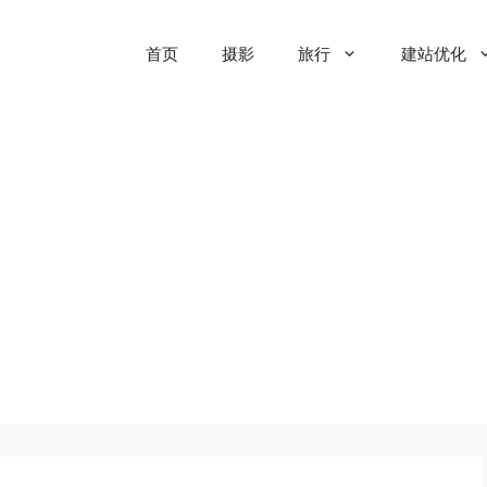
首页
摄影
旅行
建站优化