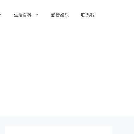
生活百科
影音娱乐
联系我