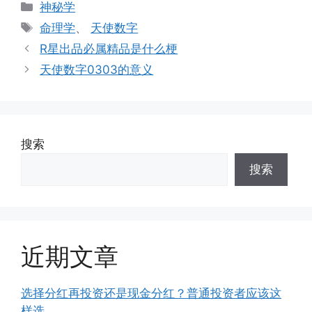
分
神秘学
类
标
命理学
、
天使数字
签
R星出品必属精品是什么梗
天使数字0303的意义
搜索
搜索
近期文章
选择分红再投资还是现金分红？普通投资者应该这
样选