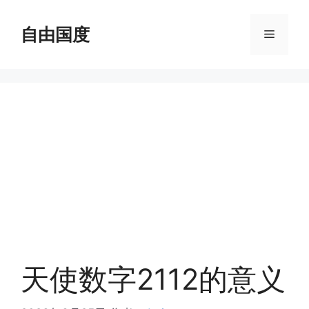
跳
至
自由国度
菜
内
容
单
天使数字2112的意义