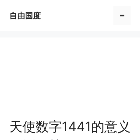
跳
至
自由国度
菜
内
容
单
天使数字1441的意义