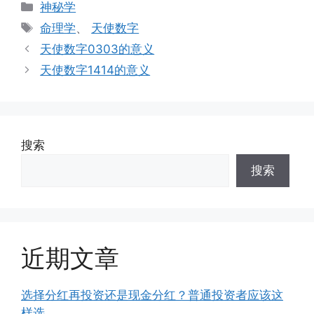
分
神秘学
类
标
命理学
、
天使数字
签
天使数字0303的意义
天使数字1414的意义
搜索
搜索
近期文章
选择分红再投资还是现金分红？普通投资者应该这
样选