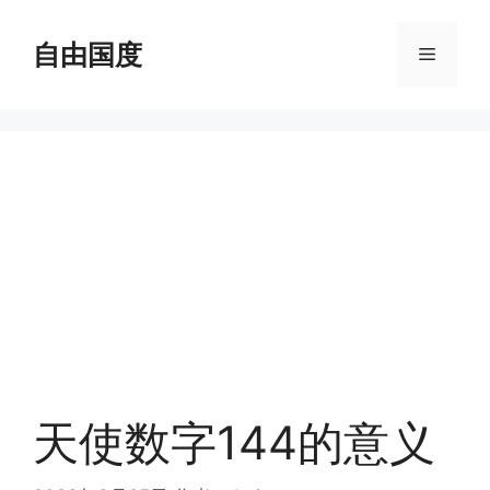
跳
至
自由国度
菜
内
容
单
天使数字144的意义