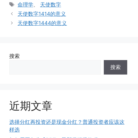
类
标
命理学
、
天使数字
签
天使数字1414的意义
天使数字1444的意义
搜索
搜索
近期文章
选择分红再投资还是现金分红？普通投资者应该这
样选