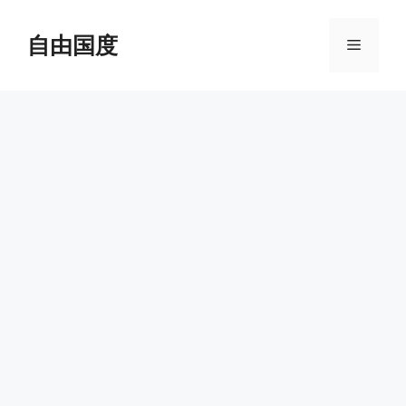
跳
至
自由国度
菜
内
容
单