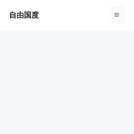
跳
至
自由国度
菜
内
容
单