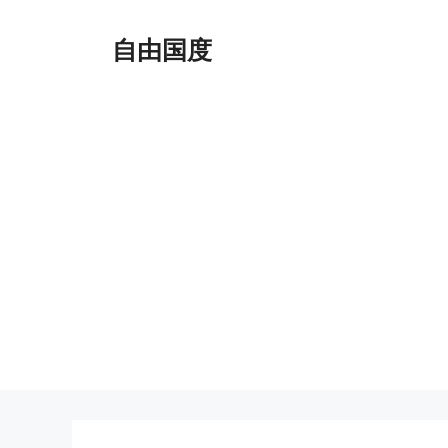
跳
至
自由国度
内
容