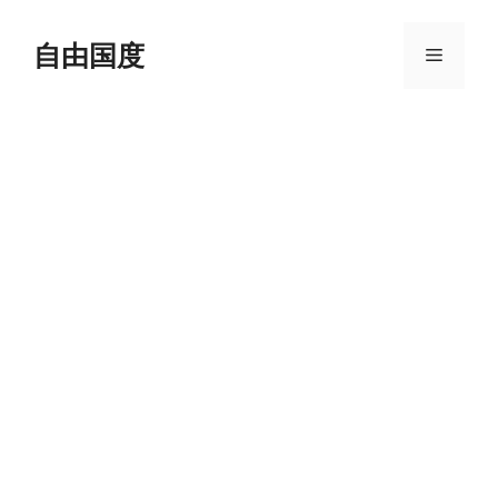
跳
至
自由国度
菜
内
容
单