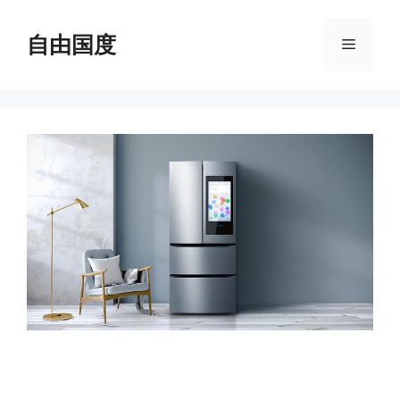
跳
至
自由国度
菜
内
容
单