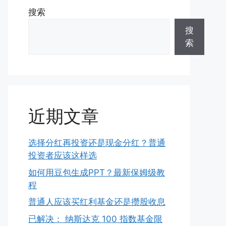
搜索
搜
索
近期文章
选择分红再投资还是现金分红？普通
投资者应该这样选
如何用豆包生成PPT？最新保姆级教
程
普通人应该买红利基金还是攒股收息
已解决： 纳斯达克 100 指数基金限