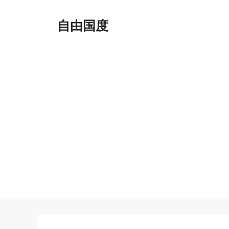
跳
至
自由国度
内
容