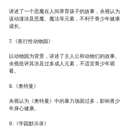
讲述了一个恶魔在人间养育孩子的故事，央视认为
该动漫涉及恶魔、魔法等元素，不利于青少年健康
成长。
7.《夜行性动物园》
以动物园为背景，讲述了主人公和动物们的故事。
央视批评其涉及过多成人元素，不适宜青少年观
看。
8.《奥特曼》
央视认为《奥特曼》中的暴力场面过多，影响青少
年身心健康。
9.《学园默示录》