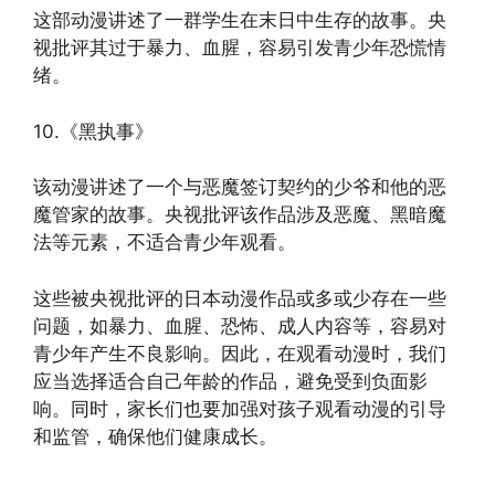
这部动漫讲述了一群学生在末日中生存的故事。央
视批评其过于暴力、血腥，容易引发青少年恐慌情
绪。
10.《黑执事》
该动漫讲述了一个与恶魔签订契约的少爷和他的恶
魔管家的故事。央视批评该作品涉及恶魔、黑暗魔
法等元素，不适合青少年观看。
这些被央视批评的日本动漫作品或多或少存在一些
问题，如暴力、血腥、恐怖、成人内容等，容易对
青少年产生不良影响。因此，在观看动漫时，我们
应当选择适合自己年龄的作品，避免受到负面影
响。同时，家长们也要加强对孩子观看动漫的引导
和监管，确保他们健康成长。