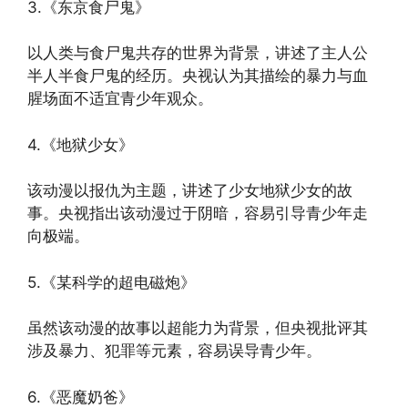
3.《东京食尸鬼》
以人类与食尸鬼共存的世界为背景，讲述了主人公
半人半食尸鬼的经历。央视认为其描绘的暴力与血
腥场面不适宜青少年观众。
4.《地狱少女》
该动漫以报仇为主题，讲述了少女地狱少女的故
事。央视指出该动漫过于阴暗，容易引导青少年走
向极端。
5.《某科学的超电磁炮》
虽然该动漫的故事以超能力为背景，但央视批评其
涉及暴力、犯罪等元素，容易误导青少年。
6.《恶魔奶爸》