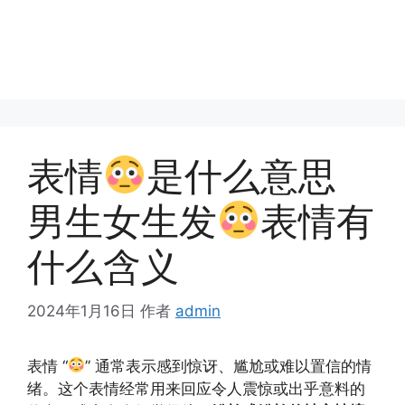
表情
是什么意思
男生女生发
表情有
什么含义
2024年1月16日
作者
admin
表情 “
” 通常表示感到惊讶、尴尬或难以置信的情
绪。这个表情经常用来回应令人震惊或出乎意料的