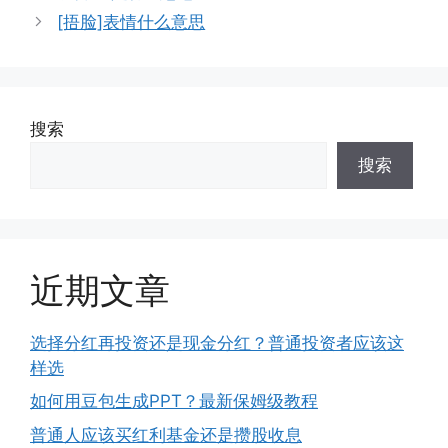
[捂脸]表情什么意思
搜索
搜索
近期文章
选择分红再投资还是现金分红？普通投资者应该这
样选
如何用豆包生成PPT？最新保姆级教程
普通人应该买红利基金还是攒股收息